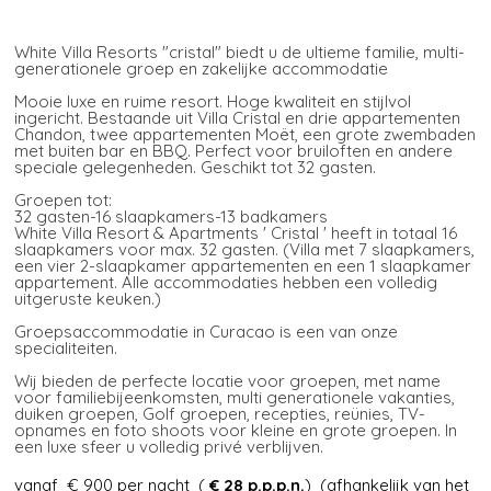
White Villa Resorts "cristal" biedt u de ultieme familie, multi-
generationele groep en zakelijke accommodatie
Mooie luxe en ruime resort. Hoge kwaliteit en stijlvol
ingericht. Bestaande uit Villa Cristal en drie appartementen
Chandon, twee appartementen Moët, een grote zwembaden
met buiten bar en BBQ. Perfect voor bruiloften en andere
speciale gelegenheden. Geschikt tot 32 gasten.
Groepen tot:
32 gasten-16 slaapkamers-13 badkamers
White Villa Resort & Apartments ' Cristal ' heeft in totaal 16
slaapkamers voor max. 32 gasten. (Villa met 7 slaapkamers,
een vier 2-slaapkamer appartementen en een 1 slaapkamer
appartement. Alle accommodaties hebben een volledig
uitgeruste keuken.)
Groepsaccommodatie in Curacao is een van onze
specialiteiten.
Wij bieden de perfecte locatie voor groepen, met name
voor familiebijeenkomsten, multi generationele vakanties,
duiken groepen, Golf groepen, recepties, reünies, TV-
opnames en foto shoots voor kleine en grote groepen. In
een luxe sfeer u volledig privé verblijven.
vanaf € 900 per nacht (
€ 28
p.p.p.n.
) (afhankelijk van het