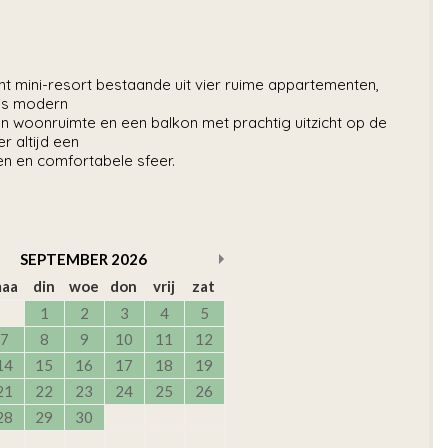
mini-resort bestaande uit vier ruime appartementen,
 is modern
 open woonruimte en een balkon met prachtig uitzicht op de
r altijd een
en en comfortabele sfeer.
SEPTEMBER
2026
aa
din
woe
don
vrij
zat
1
2
3
4
5
7
8
9
10
11
12
14
15
16
17
18
19
21
22
23
24
25
26
28
29
30