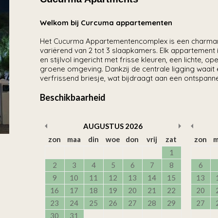
Welkom bij Curcuma appartementen
Het Cucurma Appartementencomplex is een charmant 
variërend van 2 tot 3 slaapkamers. Elk appartement
en stijlvol ingericht met frisse kleuren, een lichte,
groene omgeving. Dankzij de centrale ligging waait e
verfrissend briesje, wat bijdraagt aan een ontspann
Beschikbaarheid
AUGUSTUS
2026
zon
maa
din
woe
don
vrij
zat
zon
m
1
2
3
4
5
6
7
8
6
9
10
11
12
13
14
15
13
16
17
18
19
20
21
22
20
23
24
25
26
27
28
29
27
30
31