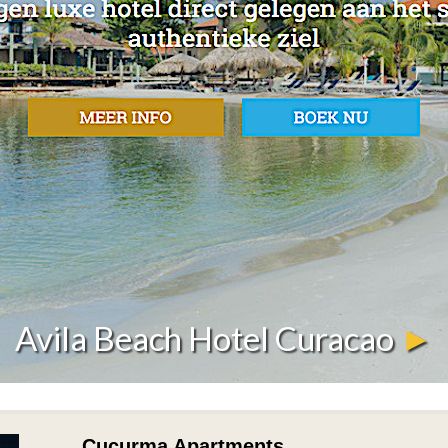
Avila Beach Hotel Curacao
►
Cucurma Apartments