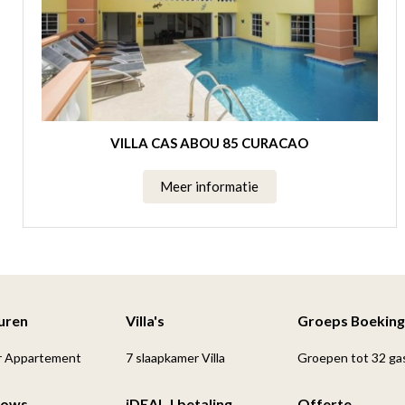
VILLA CAS ABOU 85 CURACAO
Meer informatie
Huren
Villa's
Groeps Boeking
r Appartement
7 slaapkamer Villa
Groepen tot 32 ga
lows
iDEAL | betaling
Offerte